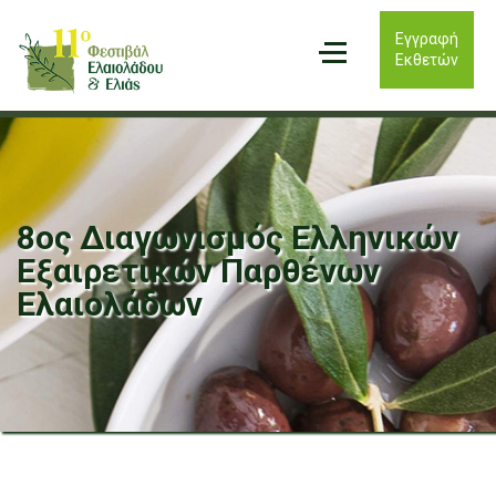
Εγγραφή
Εκθετών
8ος Διαγωνισμός Ελληνικών
Εξαιρετικών Παρθένων
Ελαιολάδων