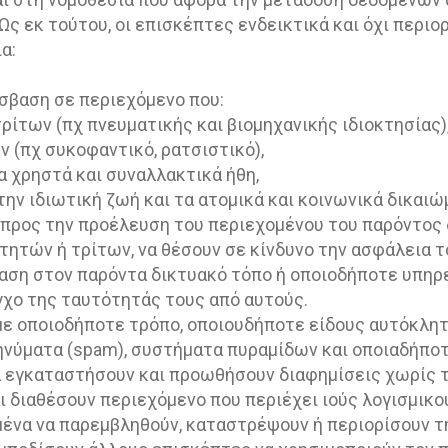
ς εκ τούτου, οι επισκέπτες ενδεικτικά και όχι περιο
α:
σβαση σε περιεχόμενο που:
ρίτων (πχ πνευματικής και βιομηχανικής ιδιοκτησίας)
ν (πχ συκοφαντικό, ρατσιστικό),
 τα χρηστά και συναλλακτικά ήθη,
την ιδιωτική ζωή και τα ατομικά και κοινωνικά δικαι
προς την προέλευση του περιεχομένου του παρόντος δ
τητών ή τρίτων, να θέσουν σε κίνδυνο την ασφάλεια τ
αση στον παρόντα δικτυακό τόπο ή οποιοδήποτε υπηρ
γχο της ταυτότητάς τους από αυτούς.
με οποιοδήποτε τρόπο, οποιουδήποτε είδους αυτόκλητ
ηνύματα (spam), συστήματα πυραμίδων και οποιαδήπο
 εγκαταστήσουν και προωθήσουν διαφημίσεις χωρίς τ
 διαθέσουν περιεχόμενο που περιέχει ιούς λογισμικο
μένα να παρεμβληθούν, καταστρέψουν ή περιορίσουν τ