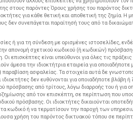
εμποδίσουν άλλους επισκέπτες να χρησιμοποιούν τον 
της στους παρόντες Όρους χρήσης του παρόντος δικτ
οκτήτες για κάθε θετική και αποθετική της ζημία. Η 
ς δεν συνεπάγεται παραίτησή τους από τα δικαιώματ
σίες ή για τη σύνδεση με ορισμένες ιστοσελίδες, ενδ
ην απονομή σχετικού κωδικού (ή κωδικών) πρόσβασης.
η. Οι επισκέπτες είναι υπεύθυνοι για όλες τις πράξει
ούν άμεσα την ιδιοκτήτρια εταιρεία για οποιαδήποτε 
) παραβίαση ασφαλείας. Τα στοιχεία αυτά δε γνωστοπο
 ιδιοκτήτες δεν ευθύνονται για οποιαδήποτε βλάβη ή 
ύ πρόσβασης από τρίτους, λόγω διαρροής του ή για ο
οζημίωσης από τον επισκέπτη, σε περίπτωση που υπο
ωδικού πρόσβασης. Οι ιδιοκτήτες δικαιούνται οποτεδ
α κωδικό ή να τερματίσουν την παροχή των υπηρεσιώ
λουσα χρήση του παρόντος δικτυακού τόπου σε περίπ