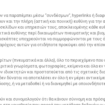
νόν να παραπέμπει μέσω “συνδέσμων”, hyperlinks ή δια
υν και την πλήρη (αστική και ποινική) ευθύνη για την 
σελίδων και υπηρεσιών τους, αποκλειομένης κάθε ευθ
κτικά ευθύνης περί δικαιωμάτων πνευματικής και βιο
επισκέπτες υποχρεούνται να συμμορφώνονται με τους
παρόχους αυτών για οτιδήποτε προκύψει από την επίσ
ίτων (πνευματικά και άλλα), όλο το περιεχόμενο που
κριτικά γνωρίσματα, φωτογραφίες, κείμενα και όλα εν 
ν ιδιοκτητών και προστατεύεται από τις σχετικές δια
δεν δύναται να αποτελέσει εν όλο ή εν μέρει αντικείμ
σης, ή να μεταδοθεί ή να διανεμηθεί με οποιονδήποτ
ούν και συνομολογούν ότι θα κάνουν σύννομη και πρό
αι στη νομοθεσία που αφορά την μετάδοση δεδομένων 