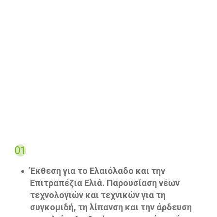
Το 11ο Φεστιβάλ
Ελαιολάδου & Ελιάς,
Γεωργικών Μηχ/των
Εξοπλισμού & Εφοδίων
στον Τομέα του
Ελαιολάδου περιλαμβάνει:
01
Έκθεση για το Ελαιόλαδο και την
Επιτραπέζια Ελιά. Παρουσίαση νέων
τεχνολογιών και τεχνικών για τη
συγκομιδή, τη λίπανση και την άρδευση