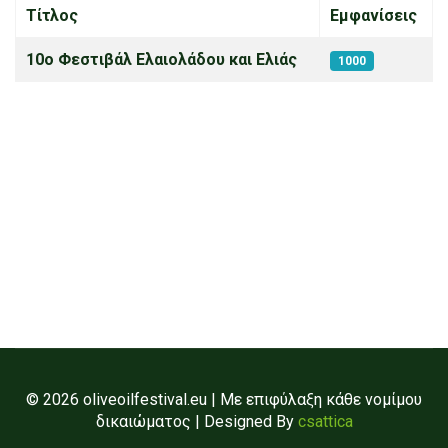
Τίτλος
Εμφανίσεις
Άρθρα
10ο Φεστιβάλ Ελαιολάδου και Ελιάς
1000
© 2026 oliveoilfestival.eu | Με επιφύλαξη κάθε νομίμου
δικαιώματος | Designed By
csattica