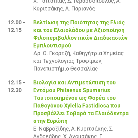
Χ. Τσιτσιπάς, Δ. Γερασσόπουλος, Α.
Κυριτσάκης, Α. Παριανός
12.00 -
Βελτίωση της Ποιότητας της Ελιάς
12.15
και του Ελαιολάδου με Αξιοποίηση
Φιλοπεριβαλλοντικών Διαδικασιών
Εμπλουτισμού
Δρ. Ο. Γκορτζή, Καθηγήτρια Χημείας
και Τεχνολογιας Τροφίμων,
Πανεπιστήμιο Θεσσαλίας
12.15 -
Βιολογία και Αντιμετώπιση του
12.30
Εντόμου Philaenus Spumarius
Tαυτοποιημένου ως Φορέα του
Παθογόνου Xylella Fastidiosa που
Προσβάλλει Σοβαρά τα Ελαιόδεντρα
στην Ευρώπη
Ε. Ναβροζίδης, Α. Κυριτσάκης, Σ.
Ανδρεάδης, Χ. Ανουσάκης, Γ.