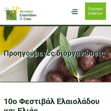
Εγγραφή
Εκθετών
Προηγούμενες διοργανώσεις
10ο Φεστιβάλ Ελαιολάδου
και Ελιάς