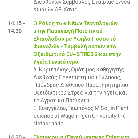
Διευθύνων Σύμβουλος Εταιρίας Εννέα
Χωριών ΑΕ, Χανιά
14.15 -
Ο Ρόλος των Νέων Τεχνολογιών
14.30
στην Παραγωγή Ποιοτικού
Ελαιολάδου με Υψηλό Ποσοστό
Φαινολών - Συμβολή αυτών στο
Οξειδωτικό EU–STRESS και στην
Υγεία Γενικότερα
Α. Κυριτσάκης, Ομότιμος Καθηγητής
Διεθνούς Πανεπιστημίου Ελλάδος,
Πρόεδρος Διεθνούς Παρατηρητηρίου
Οξειδωτικού Στρες για την Υγεία και
τα Αγροτικά Προϊόντα
Ε. Ευαγγέλου, Γεωπόνος M.Sc., in Plant
Science at Wageningen University the
Netherlands
14.30 -
Ελαιοκομία (Περιθωριακές Γαίες και